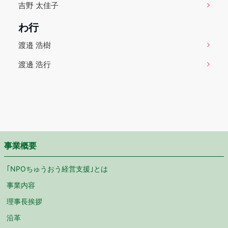
吉野 太佳子
わ行
渡邉 浩樹
渡邊 浩行
事業概要
｢NPOちゅうおう経営支援｣とは
事業内容
理事長挨拶
沿革