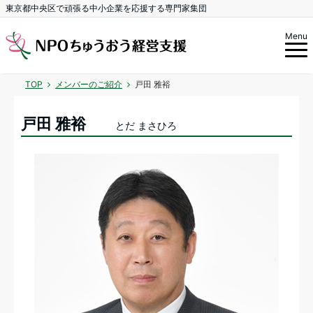
東京都中央区で頑張る中小企業を応援する専門家集団
Menu
TOP
メンバーのご紹介
戸田 雅裕
戸田 雅裕
とだ まさひろ