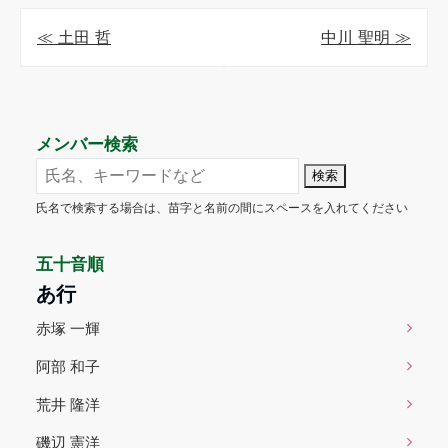
≪ 土田 哲
中川 聖明 ≫
メンバー検索
検索
氏名で検索する場合は、苗字と名前の間にスペースを入れてください
五十音順
あ行
赤塚 一輝
阿部 和子
荒井 隆洋
磯辺 憲洋