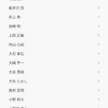
板井川 浩
井上 孝
岩崎 明
上田 正敏
内山 心結
大石 泰弘
大嶋 亨一
大谷 秀樹
大矢 たかし
奥村 宏明
小野 和斗