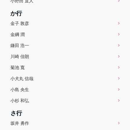
小野田 直人
か行
金子 敦彦
金綱 潤
鎌田 浩一
川崎 佳朗
菊池 寬
小犬丸 信哉
小島 央生
小杉 和弘
さ行
坂井 勇作